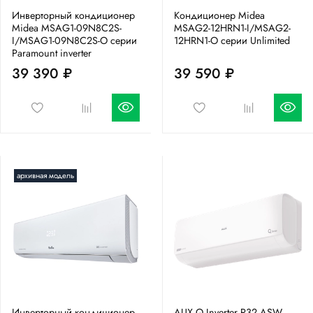
Инверторный кондиционер
Кондиционер Midea
Midea MSAG1-09N8C2S-
MSAG2-12HRN1-I/MSAG2-
I/MSAG1-09N8C2S-O серии
12HRN1-O серии Unlimited
Paramount inverter
39 390 ₽
39 590 ₽
архивная модель
Инверторный кондиционер
AUX Q Inverter R32 ASW-