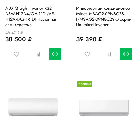
AUX Q Light Inverter R32
Инверторный кондиционер
ASW-H12A4/QH-R1DI/AS-
Midea MSAG2-09N8C2S-
H12A4/QH-R1DI Настенная
I/MSAG2-09N8C2S-O серии
сплит-система
Unlimited inverter
45 400 ₽
38 500 ₽
39 390 ₽
Новинка