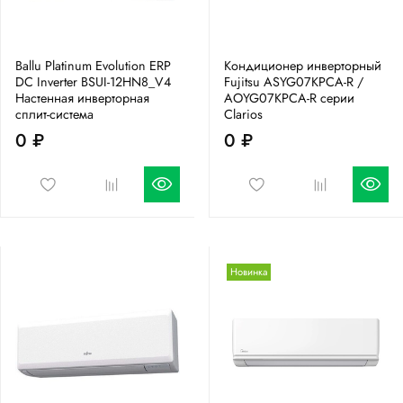
Ballu Platinum Evolution ERP
Кондиционер инверторный
DC Inverter BSUI-12HN8_V4
Fujitsu ASYG07KPCA-R /
Настенная инверторная
AOYG07KPCA-R серии
сплит-система
Clarios
0 ₽
0 ₽
Новинка