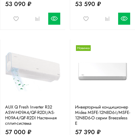
53 090 ₽
53 590 ₽
Новинка
AUX Q Fresh Inverter R32
Инверторный кондиционер
ASW-H09A4/QF-R2DI/AS-
Midea MSFE-12N8D6-I/MSFE-
H09A4/QF-R2DI Настенная
12N8D6-O серии Breezeless
сплит-система
E
57 000 ₽
57 390 ₽