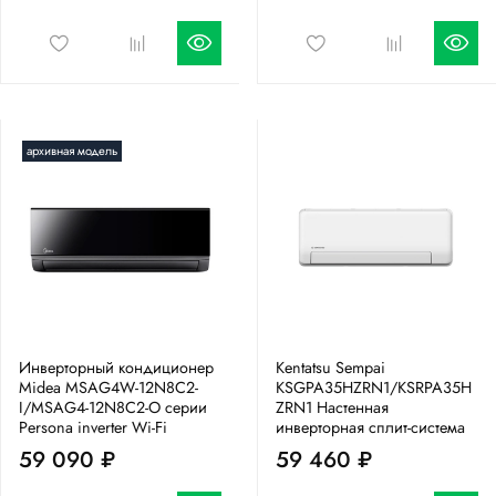
архивная модель
Инверторный кондиционер
Kentatsu Sempai
Midea MSAG4W-12N8C2-
KSGPA35HZRN1/KSRPA35H
I/MSAG4-12N8C2-O серии
ZRN1 Настенная
Persona inverter Wi-Fi
инверторная сплит-система
59 090 ₽
59 460 ₽