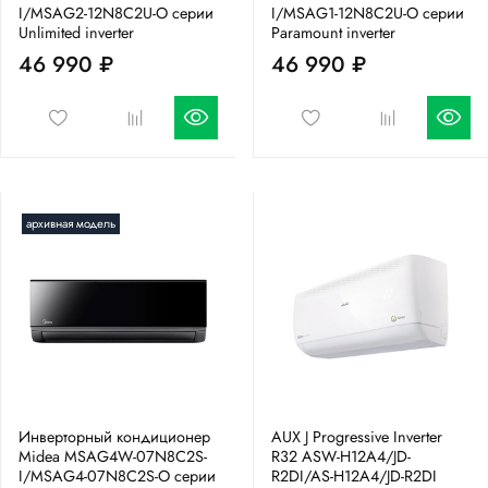
I/MSAG2-12N8C2U-O серии
I/MSAG1-12N8C2U-O серии
Unlimited inverter
Paramount inverter
46 990 ₽
46 990 ₽
архивная модель
Инверторный кондиционер
AUX J Progressive Inverter
Midea MSAG4W-07N8C2S-
R32 ASW-H12A4/JD-
I/MSAG4-07N8C2S-O серии
R2DI/AS-H12A4/JD-R2DI