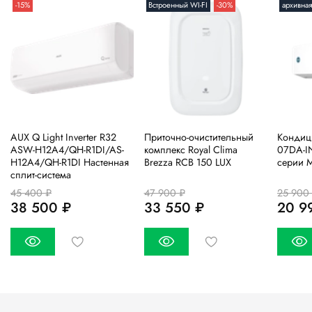
-15%
Встроенный WI-FI
-30%
архивна
AUX Q Light Inverter R32
Приточно-очистительный
Кондиц
ASW-H12A4/QH-R1DI/AS-
комплекс Royal Clima
07DA-I
H12A4/QH-R1DI Настенная
Brezza RCB 150 LUX
серии 
сплит-система
45 400 ₽
47 900 ₽
25 900
38 500 ₽
33 550 ₽
20 9