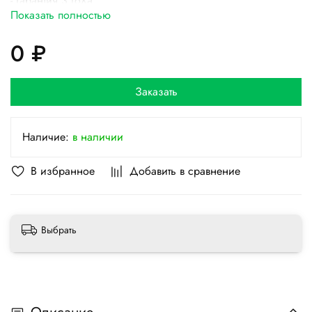
- Гарантия 3 года
Показать полностью
- Хладагент R32
- Функция самодиагностики
0 ₽
- Автоматический перезапуск
- Класс энергоэффективности А
Заказать
Наличие:
в наличии
В избранное
Добавить в сравнение
Выбрать