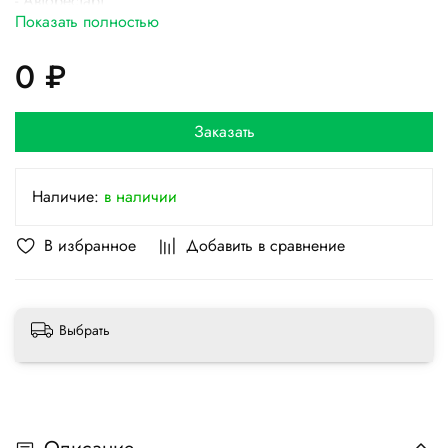
- Авторестарт
Показать полностью
- Бесшумная работа
- Функция iFeel
0 ₽
- Охлаждение при низких температурах
- Инфракрасный пульт
- Горячий запуск
Заказать
- Авторазморозка
- Самодиагностика
- Ионизатор
Наличие:
в наличии
- 4D Airflow
- Угольный фильтр
В избранное
Добавить в сравнение
Выбрать