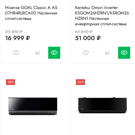
Hisense GOAL Classic A AS-
Kentatsu Omori Inverter
07HR4RLRCA00 Настенная
KSGOM26HZRN1/KSROM26
сплит-система
HZRN1 Настенная
инверторная сплит-система
23 490 ₽
66 690 ₽
16 999 ₽
51 000 ₽
-28%
-26%