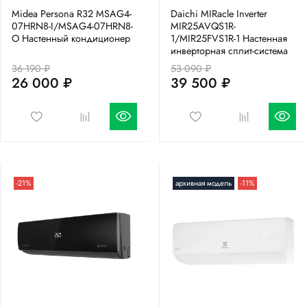
Midea Persona R32 MSAG4-
Daichi MIRacle Inverter
07HRN8-I/MSAG4-07HRN8-
MIR25AVQS1R-
O Настенный кондиционер
1/MIR25FVS1R-1 Настенная
инверторная сплит-система
36 190 ₽
53 090 ₽
26 000 ₽
39 500 ₽
-21%
архивная модель
-11%