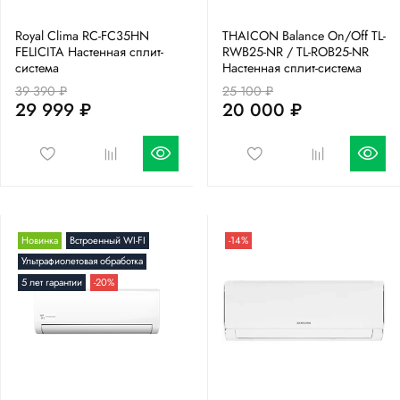
Royal Clima RC-FC35HN
THAICON Balance On/Off TL-
FELICITA Настенная сплит-
RWB25-NR / TL-ROB25-NR
система
Настенная сплит-система
39 390 ₽
25 100 ₽
29 999 ₽
20 000 ₽
Новинка
Встроенный WI-FI
-14%
Ультрафиолетовая обработка
5 лет гарантии
-20%