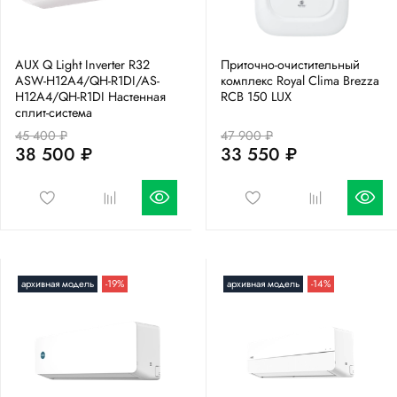
AUX Q Light Inverter R32
Приточно-очистительный
ASW-H12A4/QH-R1DI/AS-
комплекс Royal Clima Brezza
H12A4/QH-R1DI Настенная
RCB 150 LUX
сплит-система
45 400 ₽
47 900 ₽
38 500 ₽
33 550 ₽
архивная модель
-19%
архивная модель
-14%