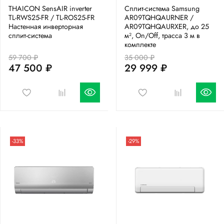
THAICON SensAIR inverter
Сплит-система Samsung
TL-RWS25-FR / TL-ROS25-FR
AR09TQHQAURNER /
Настенная инверторная
AR09TQHQAURXER, до 25
сплит-система
м², On/Off, трасса 3 м в
комплекте
59 700 ₽
35 000 ₽
47 500 ₽
29 999 ₽
-33%
-29%