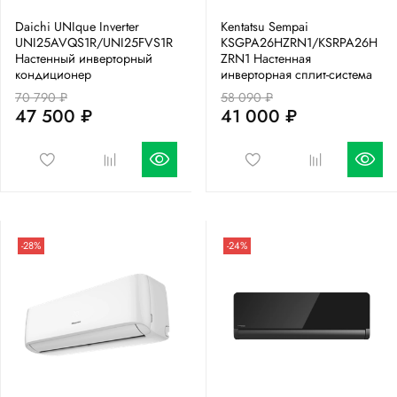
Daichi UNIque Inverter
Kentatsu Sempai
UNI25AVQS1R/UNI25FVS1R
KSGPA26HZRN1/KSRPA26H
Настенный инверторный
ZRN1 Настенная
кондиционер
инверторная сплит-система
70 790 ₽
58 090 ₽
47 500 ₽
41 000 ₽
-28%
-24%